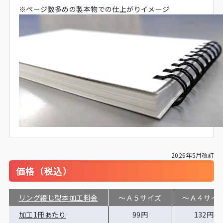
※ページ数多めの製本物での仕上がりイメージ
2026年5月改訂
価格（税込）
リング綴じ製本加工料金
～Ａ５サイズ
～Ａ４サイ
加工1冊あたり
99円
132円