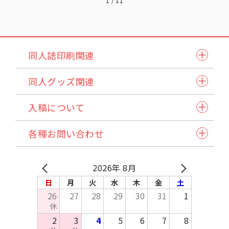
1
/
11
同人誌印刷関連
同人誌セット
同人グッズ関連
小説本セット
紙製品
表紙本文オールカラーセット
入稿について
アクリル製品
ステッチ本・ペラ本
入稿スケジュール/イベント情報
納品方法/送料について
クリアファイル・カード
同人誌企画セット
各種お問い合わせ
発注から納品の流れ
諸注意
缶バッジ・アクセサリー類・その他アイテム
試し刷りサービス各種
自動見積り/予約
法人のお客様へ
マイページご利用方法
Q&A
バッグ・ポーチ
在庫預かり/発送/処分について
採用情報
入稿方法
原稿作成方法
2026年 8月
その他布製品
イベント協賛申込み
お支払いについて
テンプレートDL
日
月
火
水
木
金
土
木製製品
お問い合わせ
26
27
28
29
30
31
1
キッチン・日用品・雑貨
休
資料請求
2
3
4
5
6
7
8