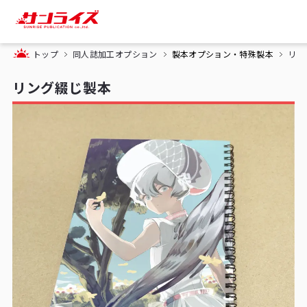
トップ
同人誌加工オプション
製本オプション・特殊製本
リン
リング綴じ製本