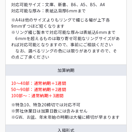
対応可能サイズ：文庫、新書、B6、A5、B5、A4
対応可能な厚み：表紙込背厚6mmまで
※A4は他のサイズよりもリングで綴じる幅が上下各
9mmずつほど短くなります
※リング綴じ製本で対応可能な厚みは表紙込6mmまで
6mmを超えるものは取り寄せ可能なリングサイズがあ
れば対応可能となりますので、事前にご相談ください
なお、選べるリングの色には限りがありますので、そ
の点ご了承ください
加算納期
10～40部：通常納期＋1週間
50～90部：通常納期＋2週間
100部～：通常納期＋3週間
※特急10、特急20締切では対応不可
※弊社休業日は加算日数には含みません
※GW、お盆、年末年始の時期は大幅に締切が早まります
入稿形式