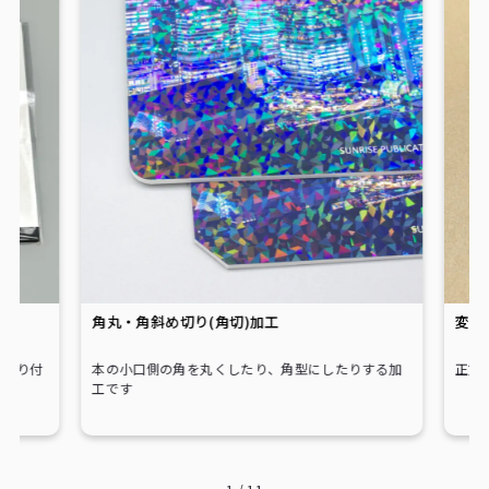
角丸・角斜め切り(角切)加工
変形
め貼り付
本の小口側の角を丸くしたり、角型にしたりする加
正方
工です