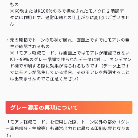
もの
※K0%またはK100%のみで構成されたモノクロ２階調デー
タには作用せず、通常印刷との仕上がりに変化はございませ
ん
・
元の原稿でトーンの形状が崩れ、画面上ですでにモアレの発
生が確認されるもの
※「モアレ軽減モード」は画面上ではモアレが確認できない
K1〜99%のグレー階調で作られたデータに対し、オンデマン
ド機で印刷する際に効果が得られるものです（データ上です
でにモアレが発生している場合、そのモアレを解消すること
は出来ませんのでご注意ください）
グレー濃度の再現について
「モアレ軽減モード」を使用した際、トーン以外の部分（グレ
ー着色部分・主線等）も通常出力とは異なる印刷結果となりま
す。