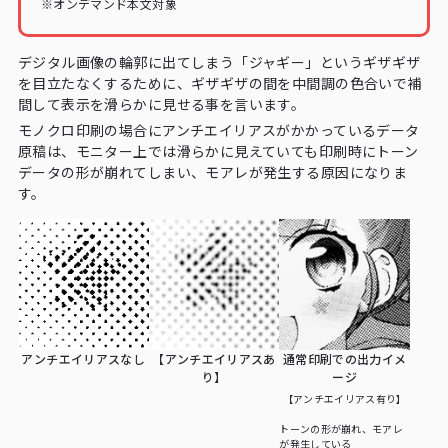
※オンデマンド本文対象
デジタル画像の輪郭に出てしまう「ジャギー」というギザギザ
を目立たなくするために、ギザギザの間を中間調の色合いで補
間して表示を滑らかに見せる事を言います。
モノクロ印刷の場合にアンチエイリアスがかかっているデータ
原稿は、モニター上では滑らかに見えていても印刷時にトーン
データの形が崩れてしまい、モアレが発生する原因になりま
す。
アンチエイリアスなし
【アンチエイリアスあ
通常印刷での出力イメ
り】
ージ
【アンチエイリアス有り】
トーンの形が崩れ、モアレ
が発生している