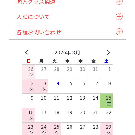
同人グッズ関連
小説本セット
紙製品
表紙本文オールカラーセット
入稿について
アクリル製品
ステッチ本・ペラ本
入稿スケジュール/イベント情報
納品方法/送料について
クリアファイル・カード
同人誌企画セット
各種お問い合わせ
発注から納品の流れ
諸注意
缶バッジ・アクセサリー類・その他アイテム
試し刷りサービス各種
自動見積り/予約
法人のお客様へ
マイページご利用方法
Q&A
バッグ・ポーチ
在庫預かり/発送/処分について
採用情報
入稿方法
原稿作成方法
2026年 8月
その他布製品
イベント協賛申込み
お支払いについて
テンプレートDL
日
月
火
水
木
金
土
木製製品
お問い合わせ
26
27
28
29
30
31
1
キッチン・日用品・雑貨
休
資料請求
2
3
4
5
6
7
8
休
休
9
10
11
12
13
14
15
工
16
17
18
19
20
21
22
休
23
24
25
26
27
28
29
休
休
休
休