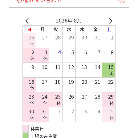
発注から納品の流れ
諸注意
缶バッジ・アクセサリー類・その他アイテム
試し刷りサービス各種
自動見積り/予約
法人のお客様へ
マイページご利用方法
Q&A
バッグ・ポーチ
在庫預かり/発送/処分について
採用情報
入稿方法
原稿作成方法
2026年 8月
その他布製品
イベント協賛申込み
お支払いについて
テンプレートDL
日
月
火
水
木
金
土
木製製品
お問い合わせ
26
27
28
29
30
31
1
キッチン・日用品・雑貨
休
資料請求
2
3
4
5
6
7
8
休
休
9
10
11
12
13
14
15
工
16
17
18
19
20
21
22
休
23
24
25
26
27
28
29
休
休
休
休
30
31
1
2
3
4
5
休
休
休
休業日
工場のみ営業