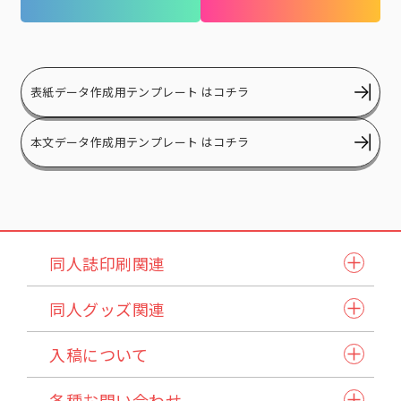
84
35,805
52,058
68,805
83,408
103,703
118,305
1
88
37,373
54,368
71,940
87,203
108,488
123,750
1
92
38,940
56,678
75,075
90,998
113,190
129,195
1
表紙データ作成用テンプレート はコチラ
96
40,508
59,070
78,210
94,793
117,975
134,723
1
100
本文データ作成用テンプレート はコチラ
41,910
61,298
81,263
98,588
122,678
140,003
1
同人誌印刷関連
同人誌セット
同人グッズ関連
小説本セット
紙製品
表紙本文オールカラーセット
入稿について
アクリル製品
ステッチ本・ペラ本
入稿スケジュール/イベント情報
納品方法/送料について
クリアファイル・カード
同人誌企画セット
各種お問い合わせ