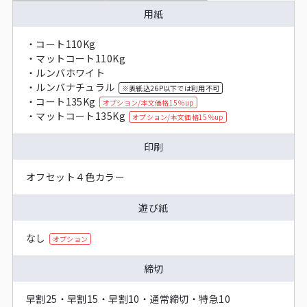
用紙
・
コート110Kg
・
マットコート110Kg
・
ルンバホワイト
・
ルンバナチュラル
※表紙込26P以下では利用不可
・
コート135Kg
オプション/本文価格15％up
・
マットコート135Kg
オプション/本文価格15％up
印刷
オフセット４色カラー
遊び紙
なし
オプション
締切
早割25・早割15・早割10・通常締切・特急10