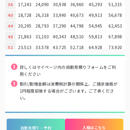
36
17,243
24,090
30,938
36,960
45,293
51,315
40
18,728
26,318
33,990
40,673
49,913
56,678
44
20,295
28,793
37,290
44,798
54,945
62,453
48
21,863
31,103
40,343
48,510
59,813
67,898
52
23,513
33,578
43,725
52,718
64,928
73,920
56
24,998
35,805
46,860
56,513
69,630
79,365
詳しくはマイページ内の自動見積りフォームをご利
60
26,730
38,363
50,243
60,720
74,993
85,470
用ください
64
28,298
40,673
53,460
64,598
79,943
90,998
1
割引/割増金額は消費税計算の関係上、ご請求価格が
68
29,700
42,900
56,513
68,310
84,728
96,360
1
1円程度前後する場合がございます。ご了承くださ
い。
72
31,350
45,210
59,648
72,188
89,430
101,970
1
76
32,753
47,520
62,700
75,900
94,133
107,250
1
80
34,320
49,830
65,835
79,695
99,083
112,778
1
入稿はこちら
自動見積り・予約