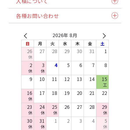
入稿について
アクリル製品
ステッチ本・ペラ本
入稿スケジュール/イベント情報
納品方法/送料について
クリアファイル・カード
同人誌企画セット
各種お問い合わせ
発注から納品の流れ
諸注意
缶バッジ・アクセサリー類・その他アイテム
試し刷りサービス各種
自動見積り/予約
法人のお客様へ
マイページご利用方法
Q&A
バッグ・ポーチ
在庫預かり/発送/処分について
採用情報
入稿方法
原稿作成方法
2026年 8月
その他布製品
イベント協賛申込み
お支払いについて
テンプレートDL
日
月
火
水
木
金
土
木製製品
お問い合わせ
26
27
28
29
30
31
1
キッチン・日用品・雑貨
休
資料請求
2
3
4
5
6
7
8
休
休
9
10
11
12
13
14
15
工
16
17
18
19
20
21
22
休
23
24
25
26
27
28
29
休
休
休
休
30
31
1
2
3
4
5
休
休
休