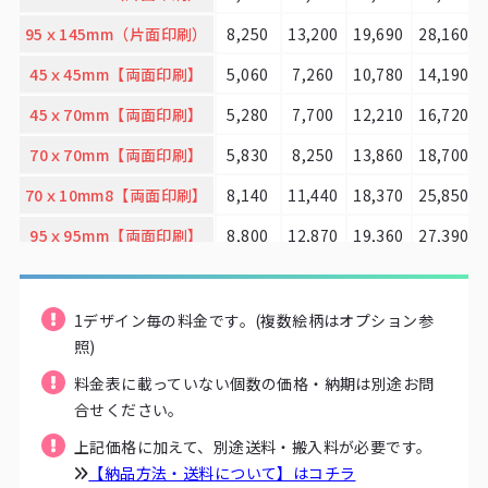
95ｘ145mm（片面印刷）
8,250
13,200
19,690
28,160
45ｘ45mm【両面印刷】
5,060
7,260
10,780
14,190
45ｘ70mm【両面印刷】
5,280
7,700
12,210
16,720
70ｘ70mm【両面印刷】
5,830
8,250
13,860
18,700
70ｘ10mm8【両面印刷】
8,140
11,440
18,370
25,850
95ｘ95mm【両面印刷】
8,800
12,870
19,360
27,390
95ｘ145mm【両面印刷】
11,000
16,610
25,300
36,190
1デザイン毎の料金です。(複数絵柄はオプション参
照)
料金表に載っていない個数の価格・納期は別途お問
合せください。
上記価格に加えて、別途送料・搬入料が必要です。
【納品方法・送料について】はコチラ