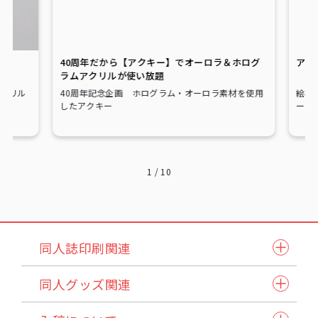
40周年だから【アクキー】でオーロラ＆ホログ
アク
ラムアクリルが使い放題
クリル
40周年記念企画 ホログラム・オーロラ素材を使用
絵柄
したアクキー
ーホ
1
/
10
同人誌印刷関連
同人誌セット
同人グッズ関連
小説本セット
紙製品
表紙本文オールカラーセット