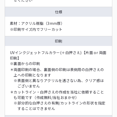
せください
仕様
素材：アクリル樹脂（3mm厚）
※
印刷サイズ内でフリーカット
印刷
UVインクジェットフルカラー(＋白押さえ)【片面 or 両面
印刷】
※
裏面からの印刷
＊
両面印刷の場合、裏面側の印刷は表側用の白押さえの
上への印刷となります
※
表面側と異なりアクリルを透さない為、クリア感は
ございません
＊
カットライン・白押さえの作成を当社に依頼すること
も可能です（作成無料/当社おまかせ）
※
部分的な白押さえの有無/カットラインの形状を指定
することはできません