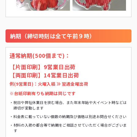
納期（締切時刻は全て午前９時）
通常納期(500個まで)：
【片面印刷】9営業日出荷
【両面印刷】14営業日出荷
例(9営業日)：火曜入稿
翌週金曜出荷
※台紙印刷有りも納期は同じです
・
祝日や弊社休業日を挟む場合、また年末年始や大イベント時などは
締切が変動します
・
料金表に載っていない個数の納期及び価格は別途お問合せください
・
材料の入荷の都合等で納期をご相談させていただく場合がございま
す