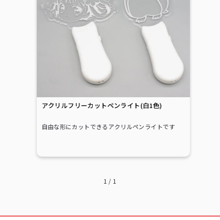
40
82,280
87,120
41
84,370
89,320
42
86,460
91,520
43
88,550
93,720
44
90,530
95,920
45
92,620
98,010
アクリルフリーカットペンライト(白1色)
46
94,710
100,210
自由な形にカットできるアクリルペンライトです
47
96,690
102,410
48
98,780
104,610
49
100,870
106,810
1
/
1
50
102,850
108,900