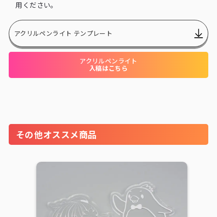
28
57,640
61,050
用ください。
29
59,730
63,250
アクリルペンライト テンプレート
30
61,710
65,340
31
63,800
67,540
アクリルペンライト
入稿はこちら
32
65,890
69,740
33
67,980
71,940
34
69,960
74,140
35
72,050
76,230
その他オススメ商品
36
74,140
78,430
37
76,120
80,630
38
78,210
82,830
39
80,300
85,030