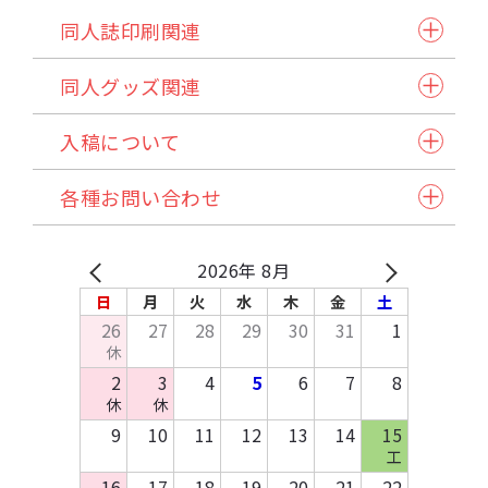
同人誌印刷関連
同人誌セット
同人グッズ関連
小説本セット
紙製品
表紙本文オールカラーセット
入稿について
アクリル製品
ステッチ本・ペラ本
入稿スケジュール/イベント情報
納品方法/送料について
クリアファイル・カード
同人誌企画セット
各種お問い合わせ
発注から納品の流れ
諸注意
缶バッジ・アクセサリー類・その他アイテム
試し刷りサービス各種
自動見積り/予約
法人のお客様へ
マイページご利用方法
Q&A
バッグ・ポーチ
在庫預かり/発送/処分について
採用情報
入稿方法
原稿作成方法
2026年 8月
その他布製品
イベント協賛申込み
お支払いについて
テンプレートDL
日
月
火
水
木
金
土
木製製品
お問い合わせ
26
27
28
29
30
31
1
キッチン・日用品・雑貨
休
資料請求
2
3
4
5
6
7
8
休
休
9
10
11
12
13
14
15
工
16
17
18
19
20
21
22