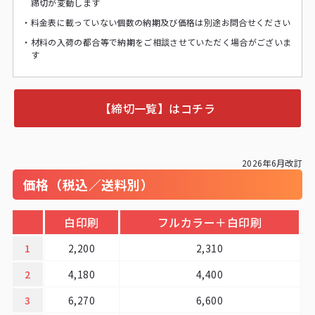
締切が変動します
・
料金表に載っていない個数の納期及び価格は別途お問合せください
・
材料の入荷の都合等で納期をご相談させていただく場合がございま
す
【締切一覧】はコチラ
2026年6月改訂
価格（税込／送料別）
白印刷
フルカラー＋白印刷
1
2,200
2,310
2
4,180
4,400
3
6,270
6,600