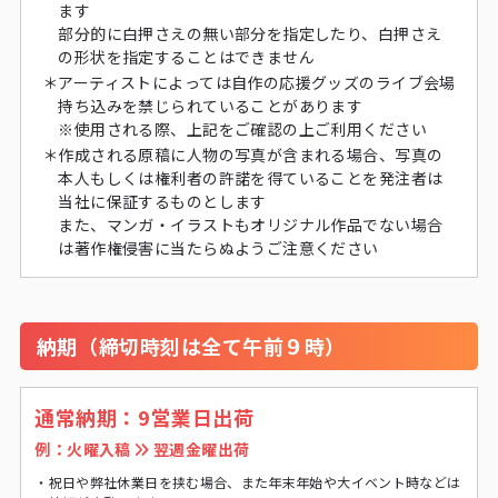
ます
部分的に白押さえの無い部分を指定したり、白押さえ
の形状を指定することはできません
＊
アーティストによっては自作の応援グッズのライブ会場
持ち込みを禁じられていることがあります
※
使用される際、上記をご確認の上ご利用ください
＊
作成される原稿に人物の写真が含まれる場合、写真の
本人もしくは権利者の許諾を得ていることを発注者は
当社に保証するものとします
また、マンガ・イラストもオリジナル作品でない場合
は著作権侵害に当たらぬようご注意ください
納期（締切時刻は全て午前９時）
通常納期：9営業日出荷
例：火曜入稿
翌週金曜出荷
・
祝日や弊社休業日を挟む場合、また年末年始や大イベント時などは