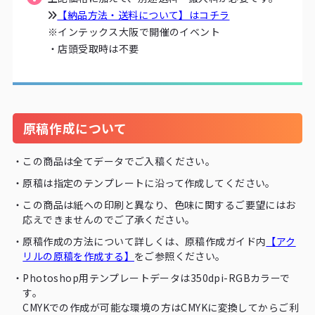
16
33,000
34,870
【納品方法・送料について】はコチラ
※インテックス大阪で開催のイベント
17
34,980
37,070
・店頭受取時は不要
18
37,070
39,270
19
39,160
41,470
20
41,140
43,560
原稿作成について
21
43,230
45,760
・
この商品は全てデータでご入稿ください。
22
45,320
47,960
・
原稿は指定のテンプレートに沿って作成してください。
23
47,410
50,160
・
この商品は紙への印刷と異なり、色味に関するご要望にはお
24
49,390
52,360
応えできませんのでご了承ください。
・
原稿作成の方法について詳しくは、原稿作成ガイド内
【アク
25
51,480
54,450
リルの原稿を作成する】
をご参照ください。
26
53,570
56,650
・
Photoshop用テンプレートデータは350dpi-RGBカラーで
す。
27
55,550
58,850
CMYKでの作成が可能な環境の方はCMYKに変換してからご利