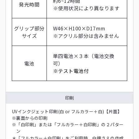
約6~12時間
発光時間
※使用状況により異なります
グリップ部分
W46×H100×D17mm
サイズ
※アクリル部分は含みません
単四電池×３本（電池交換
電池
可）
※テスト電池付
印刷
UVインクジェット印刷(白 or フルカラー＋白)【片面】
※
裏面からの印刷
※
「白印刷」または「フルカラー＋白印刷」の２パター
ン
＊
「フルカラー＋白印刷」をご利用時、白押さえの作成