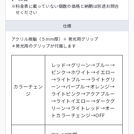
※
料金表に載っていない個数の価格と納期は別途お問合
せください
仕様
アクリル樹脂（５mm厚）＋ 発光用グリップ
＊
発光用のグリップが付属します
レッド→グリーン→ブルー→
ピンク→ホワイト→イエロー
→ライトブルー→ライトグリ
カラーチェン
ーン→パープル→オレンジ→
ジ
ライトピンク→アクアブルー
→ライトイエロー→ダークグ
リーン→ライトレッド→オー
トカラーチェンジ→OFF