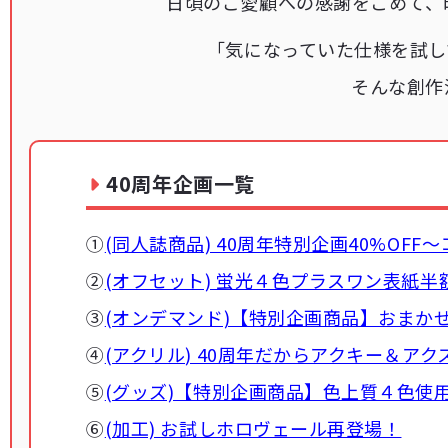
日頃のご愛顧への感謝をこめて、
「気になっていた仕様を試し
そんな創作
40周年企画一覧
①
(同人誌商品) 40周年特別企画40%O
②
(オフセット) 蛍光４色プラスワン表紙半
③
(オンデマンド)【特別企画商品】おまか
④
(アクリル) 40周年だからアクキー＆
⑤
(グッズ)【特別企画商品】色上質４色使用
⑥
(加工) お試しホロヴェール再登場！