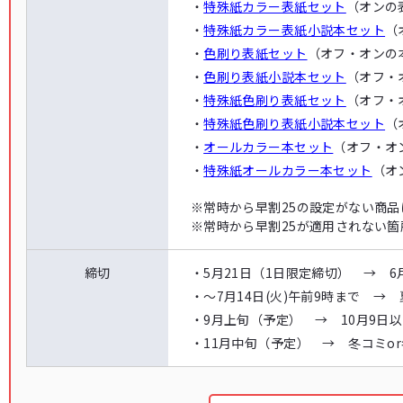
・
特殊紙カラー表紙セット
（オンの
・
特殊紙カラー表紙小説本セット
（
・
色刷り表紙セット
（オフ・オンの
・
色刷り表紙小説本セット
（オフ・
・
特殊紙色刷り表紙セット
（オフ・
・
特殊紙色刷り表紙小説本セット
（
・
オールカラー本セット
（オフ・オ
・
特殊紙オールカラー本セット
（オ
※
常時から早割25の設定がない商
※
常時から早割25が適用されない
締切
・
5月21日（1日限定締切） → 6
・
〜7月14日(火)午前9時まで →
・
9月上旬（予定） → 10月9日
・
11月中旬（予定） → 冬コミo