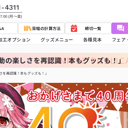
1-4311
:00 (月～金)
&A
背幅の計算方法
締切一覧
加工オプション
グッズメニュー
各種見本
フェア
SUNRISE PUBLICA
活動の楽しさを再認識！本もグッズも！」
しさを再認識！本もグッズも！」