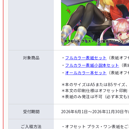
対象商品
・
フルカラー表紙セット
（表紙オフセ
・
フルカラー表紙小説本セット
（表
・
オールカラー本セット
（表紙オフセ
＊
本のサイズはA5またはB5サイズ、
＊
本文の印刷仕様はオフセット印刷
＊
表紙のみ発注は不可（必ず本文も
受付期間
2026年6月1日～2026年11月30日
ご入稿方法
・
オフセット プラス・ワン表紙を