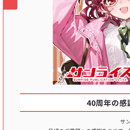
40周年の
サ