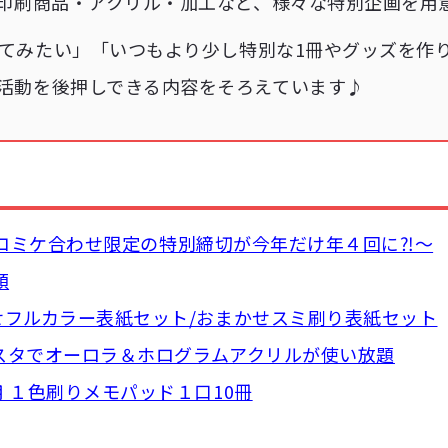
印刷商品・アクリル・加工など、様々な特別企画を用
てみたい」「いつもより少し特別な1冊やグッズを作
活動を後押しできる内容をそろえています♪
FF〜コミケ合わせ限定の特別締切が今年だけ年４回に⁈〜
額
せフルカラー表紙セット/おまかせスミ刷り表紙セット
アクスタでオーロラ＆ホログラムアクリルが使い放題
 １色刷りメモパッド１口10冊