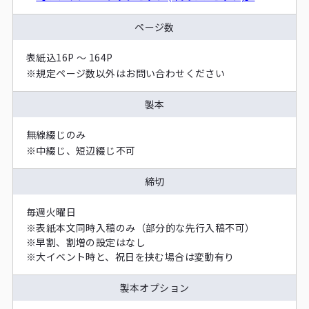
ページ数
表紙込16P ～ 164P
※
規定ページ数以外はお問い合わせください
製本
無線綴じのみ
※
中綴じ、短辺綴じ不可
締切
毎週火曜日
※
表紙本文同時入稿のみ（部分的な先行入稿不可）
※
早割、割増の設定はなし
※
大イベント時と、祝日を挟む場合は変動有り
製本オプション