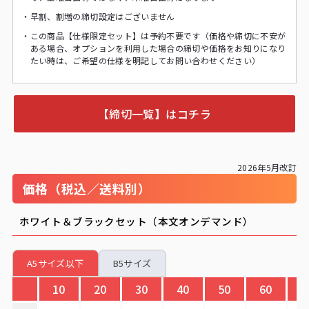
・
早割、割増の締切設定はございません
・
この商品【仕様限定セット】は予約不要です（価格や締切に不安が
ある場合、オプションを利用した場合の締切や価格をお知りになり
たい時は、ご希望の仕様を明記してお問い合わせください）
【締切一覧】はコチラ
2026年5月改訂
価格（税込／送料別）
ホワイト＆ブラックセット（本文オンデマンド）
A5サイズ以下
B5サイズ
10
20
30
40
50
60
7