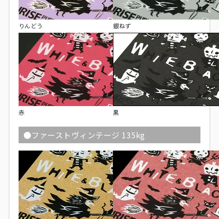
りんどう
銀ねず
赤
黒
●ファーストヴィンテージ 135kg