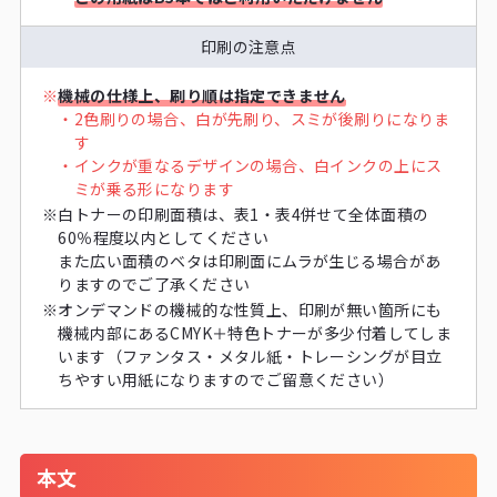
印刷の注意点
※
機械の仕様上、刷り順は指定できません
・
2色刷りの場合、白が先刷り、スミが後刷りになりま
す
・
インクが重なるデザインの場合、白インクの上にス
ミが乗る形になります
※
白トナーの印刷面積は、表1・表4併せて全体面積の
60％程度以内としてください
また広い面積のベタは印刷面にムラが生じる場合があ
りますのでご了承ください
※
オンデマンドの機械的な性質上、印刷が無い箇所にも
機械内部にあるCMYK＋特色トナーが多少付着してしま
います（ファンタス・メタル紙・トレーシングが目立
ちやすい用紙になりますのでご留意ください）
本文