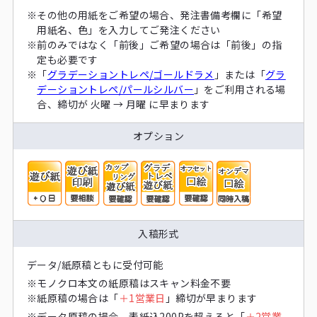
※
その他の用紙をご希望の場合、発注書備考欄に「希望
用紙名、色」を入力してご発注ください
※
前のみではなく「前後」ご希望の場合は「前後」の指
定も必要です
※
「
グラデーショントレペ/ゴールドラメ
」または「
グラ
デーショントレペ/パールシルバー
」をご利用される場
合、締切が 火曜 → 月曜 に早まります
オプション
入稿形式
データ/紙原稿ともに受付可能
※
モノクロ本文の紙原稿はスキャン料金不要
※
紙原稿の場合は「
＋1営業日
」締切が早まります
※
データ原稿の場合、表紙込200Pを超えると「
＋2営業