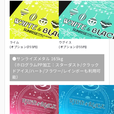
ライム
ウグイス
(オプション＠55円)
(オプション＠55円)
●サンライズメタル 165kg
（ホログラムPP加工：スターダスト/クラック
ドアイス/ハート/フラワー/レインボーも利用可
能）