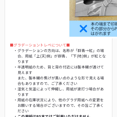
■
グラデーショントレペについて■
・
グラデーションの方向は、名称が「群青→紅」の場
合、用紙「上(天)側」が群青、「下(地)側」が紅とな
ります
・
半透明紙のため、背と背の付近には製本糊が透けて
見えます
また、製本糊の焦げが黒い点のような形で見える場
合もありますので、ご了承ください
・
湿気と気温によって伸縮し、用紙が波打つ場合があ
ります
・
用紙の在庫状況により、他のグラデ用紙への変更を
お願いする場合がございますので、その旨ご了承く
ださい
・
この用紙はB5本ではご利用いただけません