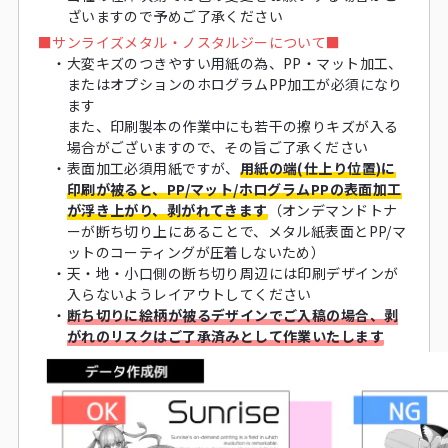
ざいますので予めご了承ください
■
サンライズメタル・ノスタルジーについて■
・
大変キズのつきやすい用紙の為、PP・マット加工、
またはオプションのホログラムPP加工が必須になり
ます
また、印刷製本の作業中にも若干の擦りキズが入る
場合がございますので、その旨ご了承ください
・
表面加工必須用紙ですが、
用紙の端(仕上り位置)に
印刷が被ると、PP/マット/ホログラムPPの表面加工
が浮き上がり、剥がれてきます
（オンデマンドトナ
ーが断ち切り上にあることで、メタル紙表面とPP/マ
ットのコーティングが圧着しないため）
・
天・地・小口側の断ち切り周辺には印刷デザインが
入らないようレイアウトしてください
・
断ち切りに絵柄が被るデザインでご入稿の場合、剥
がれのリスクはご了承済みとして作業いたします