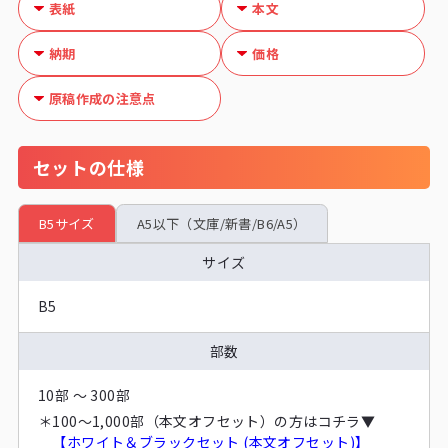
表紙
本文
納期
価格
原稿作成の注意点
セットの仕様
B5サイズ
A5以下（文庫/新書/B6/A5）
サイズ
B5
部数
10部 ～ 300部
＊
100〜1,000部（本文オフセット）の方はコチラ▼
【ホワイト＆ブラックセット (本文オフセット)】