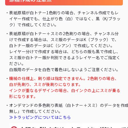
64
14,630
16,830
20,020
23,320
25,850
30,250
34,
68
15,290
17,490
20,790
24,200
26,840
31,570
36,
・
表紙原稿が白トナー1色刷りの場合、チャンネル作成でもレ
イヤー作成でも、仕上がり色（白）ではなく、黒（K/ブラッ
72
15,950
18,150
21,560
25,190
27,830
32,780
37,
ク）で作成してください。
76
16,610
18,920
22,220
26,070
28,820
33,880
39,
・
表紙原稿が白トナー＋スミの2色刷りの場合、チャンネル分
けで作成する場合は、スミ版のデータはK（ブラック）で、
80
17,270
19,580
22,990
26,950
29,810
35,090
40,
白トナー版のデータはC（シアン）で作成してください。
レイヤー分けで作成する場合は、どちらの版も黒で作成し、
84
18,040
20,130
23,980
27,720
30,800
36,410
41,
スミ版か白トナー版か判別できるようレイヤー名でご指定く
ださい。
88
18,590
20,900
24,750
28,600
31,790
37,620
43,
白版用のデータを白色で着色はしないようご注意ください。
92
19,360
21,450
25,410
29,480
32,780
38,720
44,
・
機械の仕様上、刷り順は指定できません。2色刷りの場合、
白が先刷り、スミが後刷りになります。
96
20,020
22,110
26,180
30,470
33,770
39,930
46,
インクが重なるデザインの場合、白インクの上にスミが乗る
100
形になります。
20,570
22,880
26,950
31,350
34,760
41,140
47,
・
オンデマンドの多色刷り表紙（白トナー＋スミ）のデータを作
104
21,340
23,540
27,720
32,230
35,750
42,570
49,
無し」で作成してください。
≫トラッピングについてはこちら
108
21,890
24,200
28,490
33,110
36,740
43,670
50,
112
22,660
24,860
29,370
33,990
37,730
44,880
51,