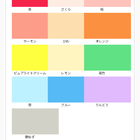
赤
さくら
桃
サーモン
びわ
オレンジ
ピュアライトクリーム
レモン
若竹
空
ブルー
りんどう
銀ねず