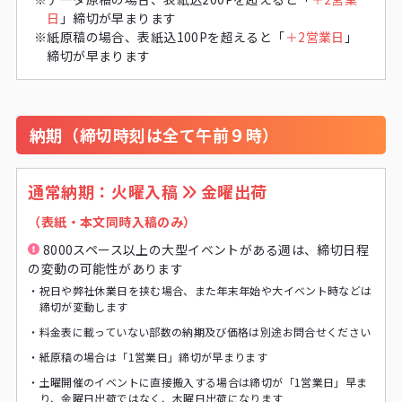
日
」締切が早まります
※
紙原稿の場合、表紙込100Pを超えると「
＋2営業日
」
締切が早まります
納期（締切時刻は全て午前９時）
通常納期：火曜入稿
金曜出荷
（表紙・本文同時入稿のみ）
8000スペース以上の大型イベントがある週は、締切日程
の変動の可能性があります
・
祝日や弊社休業日を挟む場合、また年末年始や大イベント時などは
締切が変動します
・
料金表に載っていない部数の納期及び価格は別途お問合せください
・
紙原稿の場合は「1営業日」締切が早まります
・
土曜開催のイベントに直接搬入する場合は締切が「1営業日」早ま
り、金曜日出荷ではなく、木曜日出荷になります