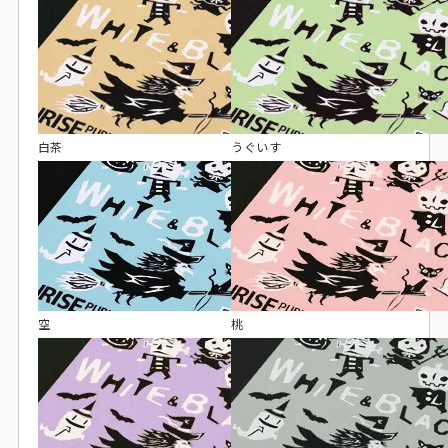
白茶
うぐいす
空
桃