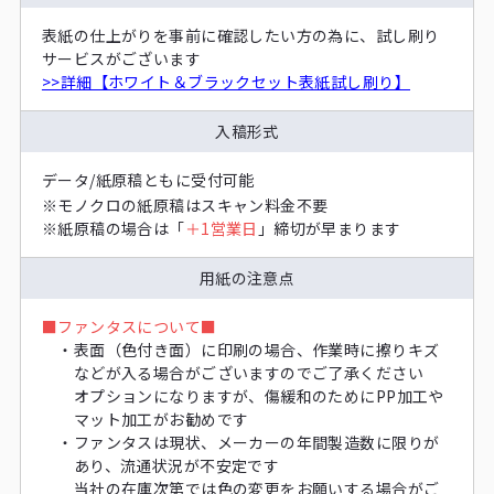
表紙の仕上がりを事前に確認したい方の為に、試し刷り
サービスがございます
>>詳細【ホワイト＆ブラックセット表紙試し刷り】
入稿形式
データ/紙原稿ともに受付可能
※
モノクロの紙原稿はスキャン料金不要
※
紙原稿の場合は「
＋1営業日
」締切が早まります
用紙の注意点
■
ファンタスについて■
・
表面（色付き面）に印刷の場合、作業時に擦りキズ
などが入る場合がございますのでご了承ください
オプションになりますが、傷緩和のためにPP加工や
マット加工がお勧めです
・
ファンタスは現状、メーカーの年間製造数に限りが
あり、流通状況が不安定です
当社の在庫次第では色の変更をお願いする場合がご