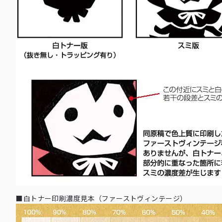
164
31,240
33,550
39,490
45,540
50,820
60,720
70,
168
31,900
34,210
40,260
46,420
51,810
62,040
72,
172
32,670
34,870
40,920
47,300
52,800
63,250
73,
176
33,330
35,530
41,800
48,180
53,680
64,460
75,
180
33,990
36,190
42,570
49,060
54,670
65,560
76,
184
34,650
36,850
43,230
49,940
55,770
66,990
78,
188
35,200
37,510
44,110
50,930
56,760
68,200
79,
192
35,970
38,060
44,880
51,810
57,750
69,410
80,
196
36,630
38,940
45,650
52,690
58,740
70,510
82,
200
37,180
39,600
46,420
53,570
59,730
71,830
83,
■白トナー印刷濃度見本（ファーストヴィンテージ）