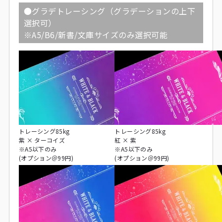
●グラデトレーシング（グラデーションの上下
選択可）
※A5/B6/新書/文庫サイズのみ選択可能
トレーシング85kg
トレーシング85kg
紫 × ターコイズ
紅 × 紫
※A5以下のみ
※A5以下のみ
(オプション＠99円)
(オプション＠99円)