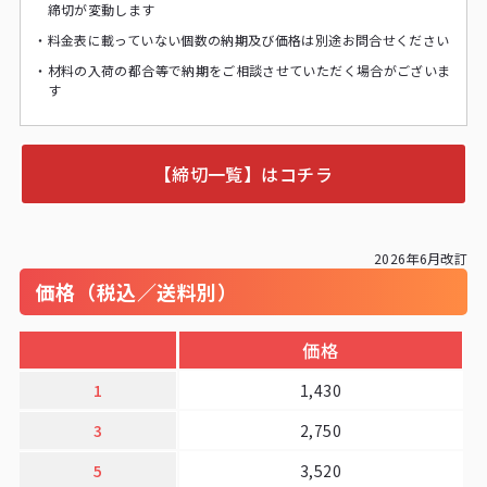
締切が変動します
・
料金表に載っていない個数の納期及び価格は別途お問合せください
・
材料の入荷の都合等で納期をご相談させていただく場合がございま
す
【締切一覧】はコチラ
2026年6月改訂
価格（税込／送料別）
価格
1
1,430
3
2,750
5
3,520