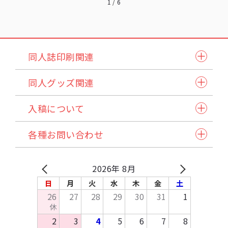
1
/
6
同人誌印刷関連
同人誌セット
同人グッズ関連
小説本セット
紙製品
表紙本文オールカラーセット
入稿について
アクリル製品
ステッチ本・ペラ本
入稿スケジュール/イベント情報
納品方法/送料について
クリアファイル・カード
同人誌企画セット
各種お問い合わせ
発注から納品の流れ
諸注意
缶バッジ・アクセサリー類・その他アイテム
試し刷りサービス各種
自動見積り/予約
法人のお客様へ
マイページご利用方法
Q&A
バッグ・ポーチ
在庫預かり/発送/処分について
採用情報
入稿方法
原稿作成方法
2026年 8月
その他布製品
イベント協賛申込み
お支払いについて
テンプレートDL
日
月
火
水
木
金
土
木製製品
お問い合わせ
26
27
28
29
30
31
1
キッチン・日用品・雑貨
休
資料請求
2
3
4
5
6
7
8