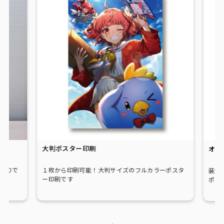
大判ポスター印刷
オン
ぼりで
１枚から印刷可能！大判サイズのフルカラーポスタ
装飾
ー印刷です
ポス