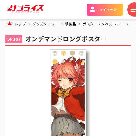
マイページ
トップ
グッズメニュー
紙製品
ポスター・タペストリー
オ
オンデマンドロングポスター
SP107