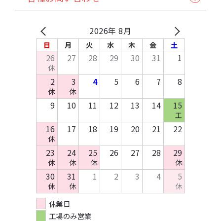
発注から納品の流れ
諸注意
缶バッジ・アクセサリー類・その他アイテム
試し刷りサービス各種
自動見積り/予約
法人のお客様へ
マイページご利用方法
Q&A
バッグ・ポーチ
在庫預かり/発送/処分について
採用情報
入稿方法
原稿作成方法
2026年 8月
その他布製品
イベント協賛申込み
お支払いについて
テンプレートDL
日
月
火
水
木
金
土
木製製品
お問い合わせ
26
27
28
29
30
31
1
キッチン・日用品・雑貨
休
資料請求
2
3
4
5
6
7
8
休
休
9
10
11
12
13
14
15
工
16
17
18
19
20
21
22
休
23
24
25
26
27
28
29
休
休
休
休
30
31
1
2
3
4
5
休
休
休
休業日
工場のみ営業