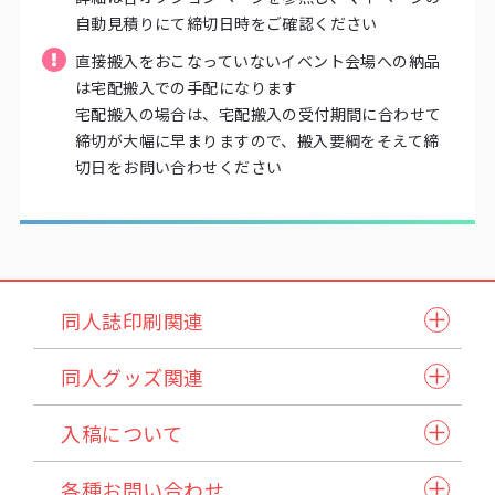
自動見積りにて締切日時をご確認ください
直接搬入をおこなっていないイベント会場への納品
は宅配搬入での手配になります
宅配搬入の場合は、宅配搬入の受付期間に合わせて
締切が大幅に早まりますので、搬入要綱をそえて締
切日をお問い合わせください
同人誌印刷関連
同人誌セット
同人グッズ関連
小説本セット
紙製品
表紙本文オールカラーセット
入稿について
アクリル製品
ステッチ本・ペラ本
入稿スケジュール/イベント情報
納品方法/送料について
クリアファイル・カード
同人誌企画セット
各種お問い合わせ