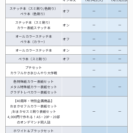
ステッチ本（スミ刷り/色刷り）
オフ
ー
ー
ペラ本（色刷り）
ステッチ本（スミ刷り）
オン
ー
ー
カラー表紙ステッチ本
オールカラーステッチ本
オフ
ー
ー
ペラ本（カラー）
オールカラーステッチ本
オン
ー
ー
ペラ本（スミ刷り）
オフ
ー
ー
プチセット
ー
ー
カラフルかき氷ひんやり大作戦
色特殊紙カラー表紙セット
メタル特殊紙カラー表紙セット
ー
ー
グラデトレペカラー表紙セット
【40周年・特別企画商品】
おまかせフルカラー表紙セット
/おまかせスミ刷り表紙セット
ー
ー
4,000円で作れる！A5・20P・20部
のオンデマンド同人誌
ホワイト＆ブラックセット