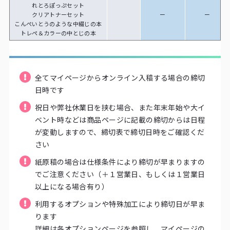
れとろぽっぷセット
クリアトナーセット
ー
ー
こんぺいとうのような中綴じの本
トレペ＆カラーの中とじの本
全てマイページからオンライン入稿する場合の締切
日時です
祝日や弊社休業日を挟む場合、また年末年始や大イ
ベント時などは商品ページに記載の締切からは日程
が変動しますので、締切表で締切日時をご確認くだ
さい
紙原稿の場合は仕様条件により締切が早まりますの
でご注意ください（＋１営業日、もしくは１営業日
以上になる場合有り）
利用するオプションや特殊加工により締切日が早ま
ります
詳細は各オプションページを参照し、マイページの