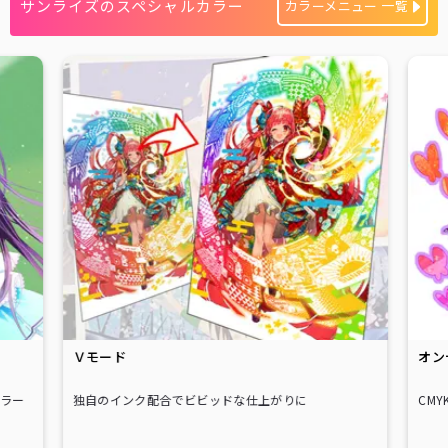
サンライズのスペシャルカラー
カラーメニュー 一覧
Ｖモード
オン
カラー
独自のインク配合でビビッドな仕上がりに
CM