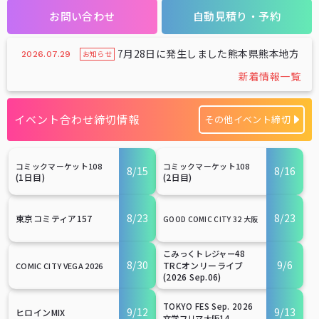
お問い合わせ
自動見積り・予約
7月28日に発生しました熊本県熊本地方の
お知らせ
2026.07.29
新着情報一覧
イベント合わせ締切情報
その他イベント締切
コミックマーケット108
コミックマーケット108
8/15
8/16
(1日目)
(2日目)
8/23
8/23
東京コミティア157
GOOD COMIC CITY 32 大阪
こみっくトレジャー48
8/30
9/6
TRCオンリーライブ
COMIC CITY VEGA 2026
(2026 Sep.06)
TOKYO FES Sep. 2026
9/12
9/13
ヒロインMIX
文学フリマ大阪14