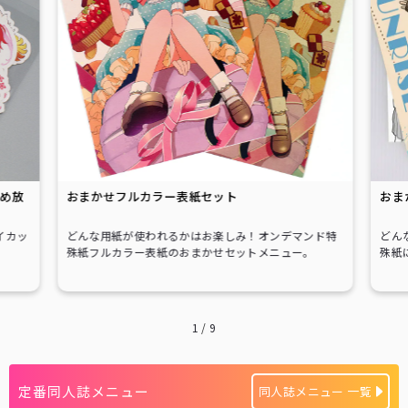
詰め放
おまかせフルカラー表紙セット
おま
イカッ
どんな用紙が使われるかはお楽しみ！オンデマンド特
どん
殊紙フルカラー表紙のおまかせセットメニュー。
殊紙
1
/
9
定番同人誌メニュー
同人誌メニュー 一覧