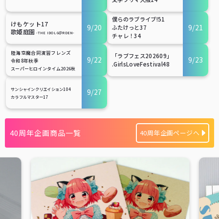
僕らのラブライブ!51
けもケット17
9/20
9/21
ふたけっと37
歌姫庭園
-THE IDOL G＠RDEN-
チャレ！34
陸海空魔合同演習フレンズ
「ラブフェス202609」
9/22
9/23
令和8年秋季
.GirlsLoveFestival48
スーパーヒロインタイム2026秋
サンシャインクリエイション104
9/27
カラフルマスター17
40周年企画商品一覧
40周年企画ページへ