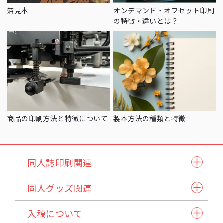
箔見本
オンデマンド・オフセット印刷
の特徴・違いとは？
商品の印刷方法と特徴について
製本方法の種類と特徴
同人誌印刷関連
同人誌セット
同人グッズ関連
小説本セット
紙製品
表紙本文オールカラーセット
入稿について
アクリル製品
ステッチ本・ペラ本