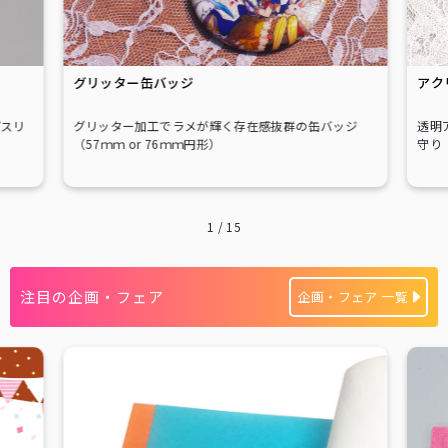
グリッター缶バッジ
アク
プスリ
グリッター加工でラメが輝く存在感抜群の缶バッジ
透明
（57ｍｍ or 76ｍｍ円形）
守り
1
/
15
注目の企画・フェア
企画・フェア 一覧