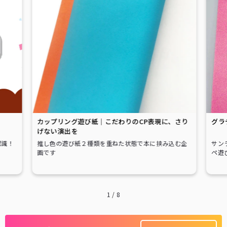
カップリング遊び紙｜こだわりのCP表現に、さり
グラ
げない演出を
認識！
推し色の遊び紙２種類を重ねた状態で本に挟み込む企
サン
画です
ペ遊
1
/
8