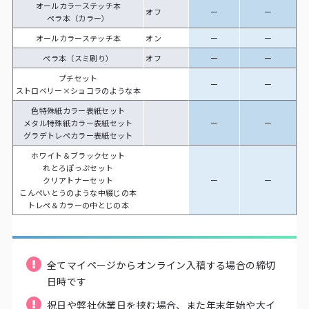
オールカラーステッチ本
オフ
ー
ー
ペラ本（カラー）
オールカラーステッチ本
オン
ー
ー
ペラ本（スミ刷り）
オフ
ー
ー
プチセット
ー
ー
ストロベリー×ショコラのような本
色特殊紙カラー表紙セット
メタル特殊紙カラー表紙セット
ー
ー
グラデトレペカラー表紙セット
ホワイト＆ブラックセット
れとろぽっぷセット
クリアトナーセット
ー
ー
こんぺいとうのような中綴じの本
トレペ＆カラーの中とじの本
全てマイページからオンライン入稿する場合の締切
日時です
祝日や弊社休業日を挟む場合、また年末年始や大イ