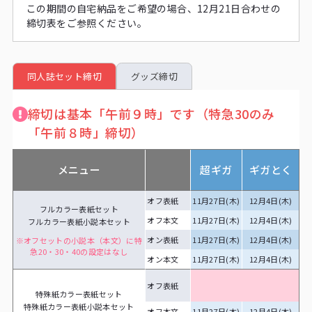
この期間の自宅納品をご希望の場合、12月21日合わせの
締切表をご参照ください。
同人誌セット締切
グッズ締切
締切は基本「午前９時」です（特急30のみ
「午前８時」締切）
メニュー
超ギガ
ギガとく
オフ表紙
11月27日(木)
12月4日(木)
1
フルカラー表紙セット
オフ本文
11月27日(木)
12月4日(木)
1
フルカラー表紙小説本セット
オン表紙
11月27日(木)
12月4日(木)
1
※オフセットの小説本（本文）に特
急20・30・40の設定はなし
オン本文
11月27日(木)
12月4日(木)
1
オフ表紙
特殊紙カラー表紙セット
特殊紙カラー表紙小説本セット
オフ本文
11月27日(木)
12月4日(木)
1