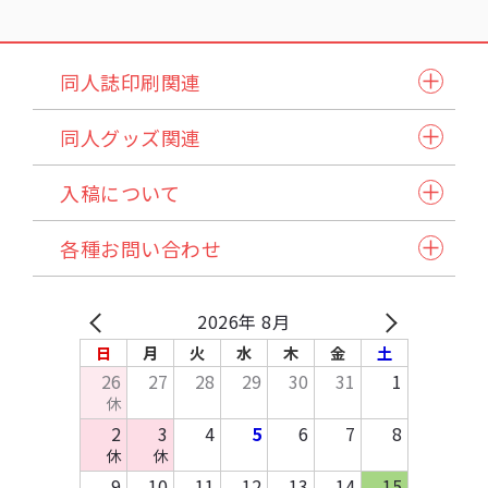
同人誌印刷関連
同人誌セット
同人グッズ関連
小説本セット
紙製品
表紙本文オールカラーセット
入稿について
アクリル製品
ステッチ本・ペラ本
入稿スケジュール/イベント情報
納品方法/送料について
クリアファイル・カード
同人誌企画セット
各種お問い合わせ
発注から納品の流れ
諸注意
缶バッジ・アクセサリー類・その他アイテム
試し刷りサービス各種
自動見積り/予約
法人のお客様へ
マイページご利用方法
Q&A
バッグ・ポーチ
在庫預かり/発送/処分について
採用情報
入稿方法
原稿作成方法
2026年 8月
その他布製品
イベント協賛申込み
お支払いについて
テンプレートDL
日
月
火
水
木
金
土
木製製品
お問い合わせ
26
27
28
29
30
31
1
キッチン・日用品・雑貨
休
資料請求
2
3
4
5
6
7
8
休
休
9
10
11
12
13
14
15