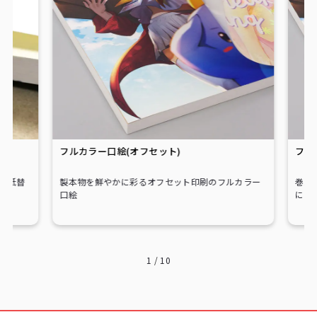
フルカラー口絵(オフセット)
フル
や紙替
製本物を鮮やかに彩るオフセット印刷のフルカラー
巻頭
口絵
に！
1
/
10