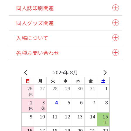
同人誌印刷関連
同人誌セット
同人グッズ関連
小説本セット
紙製品
表紙本文オールカラーセット
入稿について
アクリル製品
ステッチ本・ペラ本
入稿スケジュール/イベント情報
納品方法/送料について
クリアファイル・カード
同人誌企画セット
各種お問い合わせ
発注から納品の流れ
諸注意
缶バッジ・アクセサリー類・その他アイテム
試し刷りサービス各種
自動見積り/予約
法人のお客様へ
マイページご利用方法
Q&A
バッグ・ポーチ
在庫預かり/発送/処分について
採用情報
入稿方法
原稿作成方法
2026年 8月
その他布製品
イベント協賛申込み
お支払いについて
テンプレートDL
日
月
火
水
木
金
土
木製製品
お問い合わせ
26
27
28
29
30
31
1
キッチン・日用品・雑貨
休
資料請求
2
3
4
5
6
7
8
休
休
9
10
11
12
13
14
15
工
16
17
18
19
20
21
22