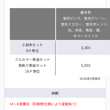
基本色
蛍光ピンク、蛍光グリーン、
蛍光イエロー、蛍光オレンジ
白、赤金、青金、銀、
オペークインク
小説本セット
3,300
8Ｐ単位
フルカラー表紙セット
色刷り表紙セット
5,500
16Ｐ単位
2026年5月改訂
納期
+4～6営業日（印刷物仕様により変動有り）