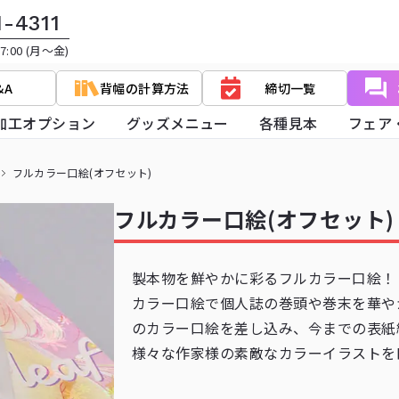
1-4311
:00 (月～金)
&A
背幅の計算方法
締切一覧
加工オプション
グッズメニュー
各種見本
フェア
フルカラー口絵(オフセット)
フルカラー口絵(オフセット)
製本物を鮮やかに彩るフルカラー口絵！
カラー口絵で個人誌の巻頭や巻末を華や
のカラー口絵を差し込み、今までの表紙
様々な作家様の素敵なカラーイラストを