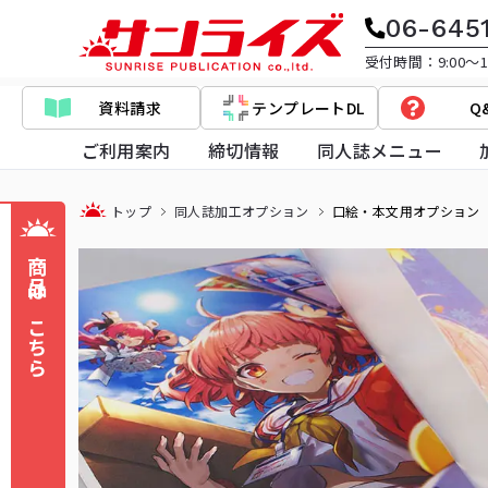
06-645
受付時間：9:00～17
資料請求
テンプレートDL
Q
ご利用案内
締切情報
同人誌メニュー
トップ
同人誌加工オプション
口絵・本文用オプション
商品はこちら