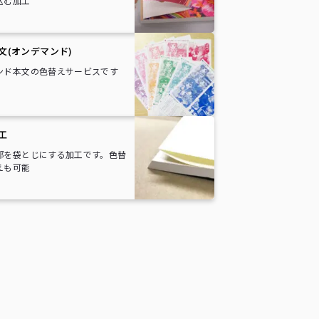
込む加工
文(オンデマンド)
ンド本文の色替えサービスです
工
部を袋とじにする加工です。色替
えも可能