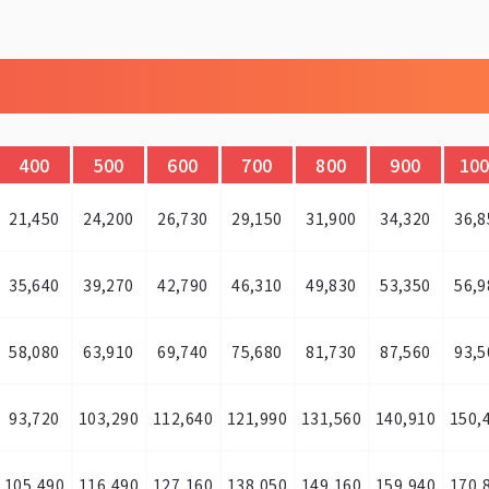
400
500
600
700
800
900
10
21,450
24,200
26,730
29,150
31,900
34,320
36,8
35,640
39,270
42,790
46,310
49,830
53,350
56,9
58,080
63,910
69,740
75,680
81,730
87,560
93,5
93,720
103,290
112,640
121,990
131,560
140,910
150,
105,490
116,490
127,160
138,050
149,160
159,940
170,