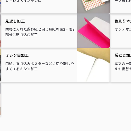
と合わせてオシャレに
ーを綴じ
見返し加工
色刷り本
前後に入れた遊び紙と同じ用紙を表2・表3
オンデマ
部分に貼り込む加工
ミシン目加工
袋とじ加
口絵、折り込みポスターなどに切り離しや
本文の一
すくするミシン加工
えや紙替