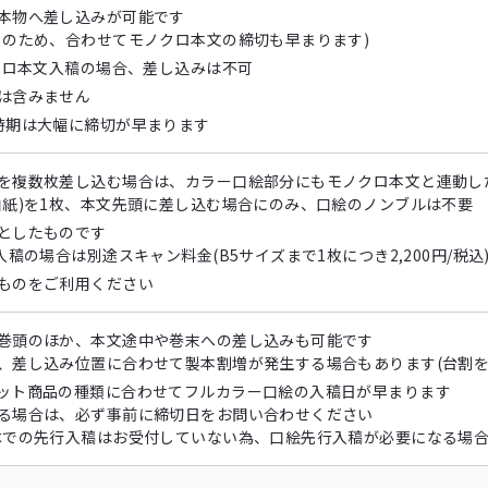
本物へ差し込みが可能です
日のため、合わせてモノクロ本文の締切も早まります)
ノクロ本文入稿の場合、差し込みは不可
は含みません
時期は大幅に締切が早まります
を複数枚差し込む場合は、カラー口絵部分にもモノクロ本文と連動し
白紙)を1枚、本文先頭に差し込む場合にのみ、口絵のノンブルは不要
としたものです
入稿の場合は別途スキャン料金(B5サイズまで1枚につき2,200円/税込
ものをご利用ください
巻頭のほか、本文途中や巻末への差し込みも可能です
、差し込み位置に合わせて製本割増が発生する場合もあります(台割を
ット商品の種類に合わせてフルカラー口絵の入稿日が早まります
る場合は、必ず事前に締切日をお問い合わせください
体での先行入稿はお受付していない為、口絵先行入稿が必要になる場合