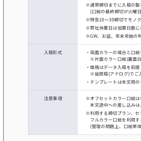
※
通常締切までに入稿の製
(口絵の最終締切が火曜
※
特急10〜30締切でモ
※
弊社休業日は加算日数に
※
GW、お盆、年末年始の
入稿形式
・
両面カラーの場合と口絵
※片面カラー口絵(裏面
・
価格はデータ入稿を前提
※紙原稿(アナログ)でご
・
テンプレートは本文用の
注意事項
※
オフセットカラー口絵は
本文途中への差し込みは
※
利用する締切プラン、セ
フルカラー口絵を利用す
(管理の問題上、口絵単