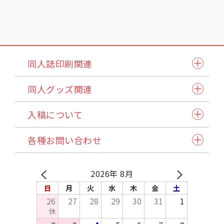
同人誌印刷関連
同人誌セット
同人グッズ関連
小説本セット
紙製品
表紙本文オールカラーセット
入稿について
アクリル製品
ステッチ本・ペラ本
入稿スケジュール/イベント情報
納品方法/送料について
クリアファイル・カード
同人誌企画セット
各種お問い合わせ
発注から納品の流れ
諸注意
缶バッジ・アクセサリー類・その他アイテム
試し刷りサービス各種
自動見積り/予約
法人のお客様へ
マイページご利用方法
Q&A
バッグ・ポーチ
在庫預かり/発送/処分について
採用情報
入稿方法
原稿作成方法
2026年 8月
その他布製品
イベント協賛申込み
お支払いについて
テンプレートDL
日
月
火
水
木
金
土
木製製品
お問い合わせ
26
27
28
29
30
31
1
キッチン・日用品・雑貨
休
資料請求