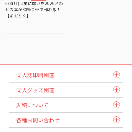
6/8(月)は星に願いを2026合わ
せの本が30％OFFで作れる！
【ギガとく】
同人誌印刷関連
同人誌セット
同人グッズ関連
小説本セット
紙製品
表紙本文オールカラーセット
入稿について
アクリル製品
ステッチ本・ペラ本
入稿スケジュール/イベント情報
納品方法/送料について
クリアファイル・カード
同人誌企画セット
各種お問い合わせ
発注から納品の流れ
諸注意
缶バッジ・アクセサリー類・その他アイテム
試し刷りサービス各種
自動見積り/予約
法人のお客様へ
マイページご利用方法
Q&A