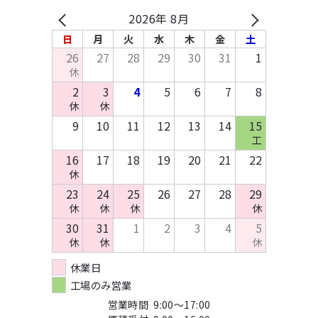
バッグ・ポーチ
在庫預かり/発送/処分について
採用情報
入稿方法
原稿作成方法
2026年 8月
その他布製品
イベント協賛申込み
お支払いについて
テンプレートDL
日
月
火
水
木
金
土
木製製品
お問い合わせ
26
27
28
29
30
31
1
キッチン・日用品・雑貨
休
資料請求
2
3
4
5
6
7
8
休
休
9
10
11
12
13
14
15
工
16
17
18
19
20
21
22
休
23
24
25
26
27
28
29
休
休
休
休
30
31
1
2
3
4
5
休
休
休
休業日
工場のみ営業
営業時間 9:00～17:00