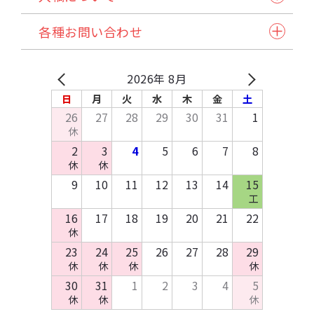
アクリル製品
ステッチ本・ペラ本
入稿スケジュール/イベント情報
納品方法/送料について
クリアファイル・カード
同人誌企画セット
各種お問い合わせ
発注から納品の流れ
諸注意
缶バッジ・アクセサリー類・その他アイテム
試し刷りサービス各種
自動見積り/予約
法人のお客様へ
マイページご利用方法
Q&A
バッグ・ポーチ
在庫預かり/発送/処分について
採用情報
入稿方法
原稿作成方法
2026年 8月
その他布製品
イベント協賛申込み
お支払いについて
テンプレートDL
日
月
火
水
木
金
土
木製製品
お問い合わせ
26
27
28
29
30
31
1
キッチン・日用品・雑貨
休
資料請求
2
3
4
5
6
7
8
休
休
9
10
11
12
13
14
15
工
16
17
18
19
20
21
22
休
23
24
25
26
27
28
29
休
休
休
休
30
31
1
2
3
4
5
休
休
休