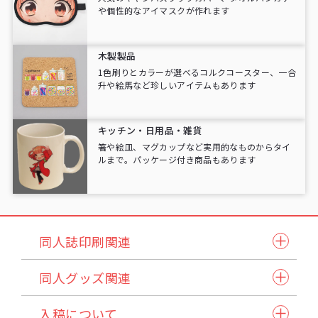
や個性的なアイマスクが作れます
木製製品
1色刷りとカラーが選べるコルクコースター、一合
升や絵馬など珍しいアイテムもあります
キッチン・日用品・雑貨
箸や絵皿、マグカップなど実用的なものからタイ
ルまで。パッケージ付き商品もあります
同人誌印刷関連
同人誌セット
同人グッズ関連
小説本セット
紙製品
表紙本文オールカラーセット
入稿について