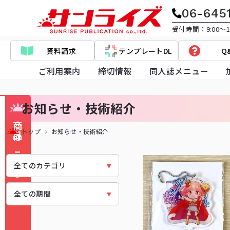
06-645
受付時間：9:00～17
資料請求
テンプレートDL
Q
ご利用案内
締切情報
同人誌メニュー
お知らせ・技術紹介
商品はこちら
トップ
お知らせ・技術紹介
全てのカテゴリ
全てのカテゴリ
全ての期間
作例紹介
全ての期間