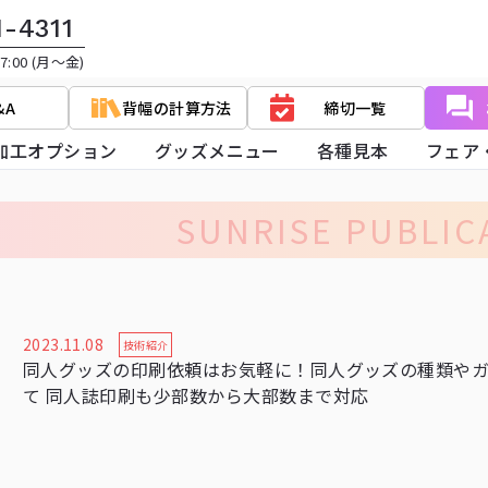
1-4311
:00 (月～金)
&A
背幅の計算方法
締切一覧
加工オプション
グッズメニュー
各種見本
フェア
SUNRISE PUBLICA
2023.11.08
技術紹介
同人グッズの印刷依頼はお気軽に！同人グッズの種類や
て 同人誌印刷も少部数から大部数まで対応