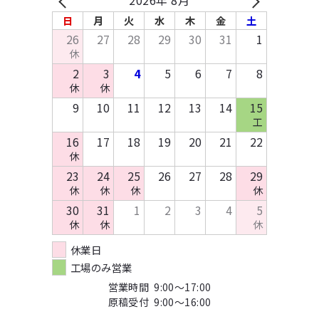
2026年 8月
その他布製品
イベント協賛申込み
お支払いについて
テンプレートDL
日
月
火
水
木
金
土
木製製品
お問い合わせ
26
27
28
29
30
31
1
キッチン・日用品・雑貨
休
資料請求
2
3
4
5
6
7
8
休
休
9
10
11
12
13
14
15
工
16
17
18
19
20
21
22
休
23
24
25
26
27
28
29
休
休
休
休
30
31
1
2
3
4
5
休
休
休
休業日
工場のみ営業
営業時間 9:00～17:00
原稿受付 9:00～16:00