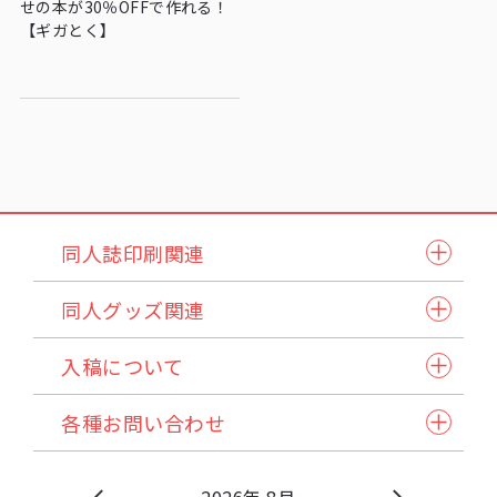
せの本が30％OFFで作れる！
【ギガとく】
同人誌印刷関連
同人誌セット
同人グッズ関連
小説本セット
紙製品
表紙本文オールカラーセット
入稿について
アクリル製品
ステッチ本・ペラ本
入稿スケジュール/イベント情報
納品方法/送料について
クリアファイル・カード
同人誌企画セット
各種お問い合わせ
発注から納品の流れ
諸注意
缶バッジ・アクセサリー類・その他アイテム
試し刷りサービス各種
自動見積り/予約
法人のお客様へ
マイページご利用方法
Q&A
バッグ・ポーチ
在庫預かり/発送/処分について
採用情報
入稿方法
原稿作成方法