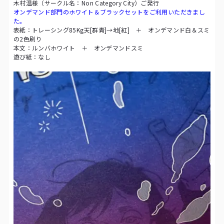
木村温様（サークル名：Non Category City）ご発行
オンデマンド部門のホワイト＆ブラックセットをご利用いただきまし
た。
表紙：トレーシング85Kg天[群青]→地[紅] ＋ オンデマンド白＆スミ
の2色刷り
本文：ルンバホワイト ＋ オンデマンドスミ
遊び紙：なし