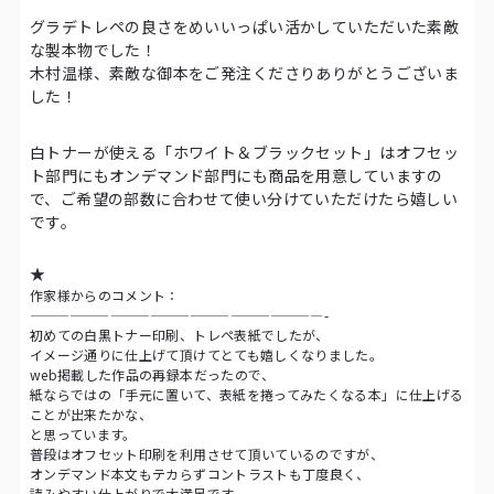
グラデトレペの良さをめいいっぱい活かしていただいた素敵
な製本物でした！
木村温様、素敵な御本をご発注くださりありがとうございま
した！
白トナーが使える「ホワイト＆ブラックセット」はオフセッ
ト部門にもオンデマンド部門にも商品を用意していますの
で、ご希望の部数に合わせて使い分けていただけたら嬉しい
です。
★
作家様からのコメント：
——————————————————————-
初めての白黒トナー印刷、トレペ表紙でしたが、
イメージ通りに仕上げて頂けてとても嬉しくなりました。
web掲載した作品の再録本だったので、
紙ならではの「手元に置いて、表紙を捲ってみたくなる本」に仕上げる
ことが出来たかな、
と思っています。
普段はオフセット印刷を利用させて頂いているのですが、
オンデマンド本文もテカらずコントラストも丁度良く、
読みやすい仕上がりで大満足です。