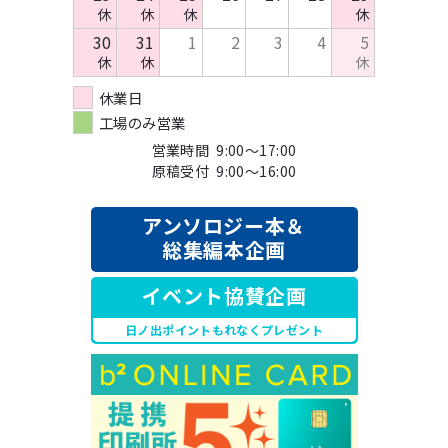
休
休
休
休
30
31
1
2
3
4
5
休
休
休
休業日
工場のみ営業
営業時間 9:00～17:00
原稿受付 9:00～16:00
アンソロジー本＆
総集編本企画
イベント協賛企画
日ノ出ポイントもれなくプレゼント