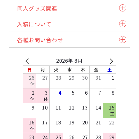
同人誌セット
同人グッズ関連
小説本セット
紙製品
表紙本文オールカラーセット
入稿について
アクリル製品
ステッチ本・ペラ本
入稿スケジュール/イベント情報
納品方法/送料について
クリアファイル・カード
同人誌企画セット
各種お問い合わせ
発注から納品の流れ
諸注意
缶バッジ・アクセサリー類・その他アイテム
試し刷りサービス各種
自動見積り/予約
法人のお客様へ
マイページご利用方法
Q&A
バッグ・ポーチ
在庫預かり/発送/処分について
採用情報
入稿方法
原稿作成方法
2026年 8月
その他布製品
イベント協賛申込み
お支払いについて
テンプレートDL
日
月
火
水
木
金
土
木製製品
お問い合わせ
26
27
28
29
30
31
1
キッチン・日用品・雑貨
休
資料請求
2
3
4
5
6
7
8
休
休
9
10
11
12
13
14
15
工
16
17
18
19
20
21
22
休
23
24
25
26
27
28
29